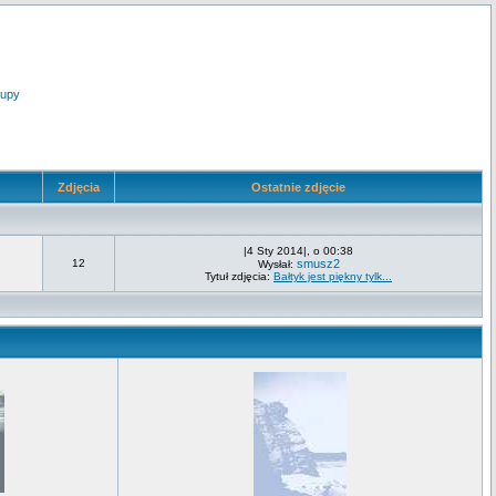
upy
Zdjęcia
Ostatnie zdjęcie
|4 Sty 2014|, o 00:38
12
smusz2
Wysłał:
Tytuł zdjęcia:
Bałtyk jest piękny tylk...