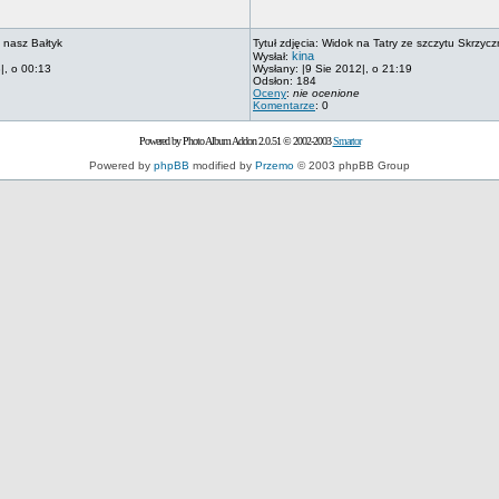
 nasz Bałtyk
Tytuł zdjęcia: Widok na Tatry ze szczytu Skrzycz
kina
Wysłał:
|, o 00:13
Wysłany: |9 Sie 2012|, o 21:19
Odsłon: 184
Oceny
:
nie ocenione
Komentarze
: 0
Powered by Photo Album Addon 2.0.51 © 2002-2003
Smartor
Powered by
phpBB
modified by
Przemo
© 2003 phpBB Group