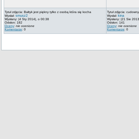
Tytuł zdjęcia: Bałtyk jest piękny tylko z osobą która się kocha
Tytuł zdjęcia: cudowny
smusz2
kina
Wysłał:
Wysłał:
Wysłany: |4 Sty 2014|, o 00:38
Wysłany: |21 Sie 2013
Odsłon: 182
Odsłon: 141
Oceny
:
nie ocenione
Oceny
:
nie ocenione
Komentarze
: 0
Komentarze
: 0