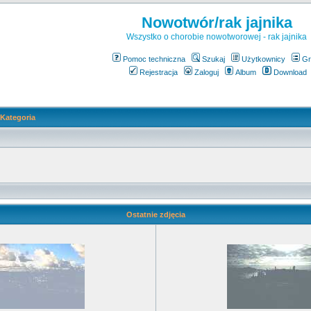
Nowotwór/rak jajnika
Wszystko o chorobie nowotworowej - rak jajnika
Pomoc techniczna
Szukaj
Użytkownicy
Gr
Rejestracja
Zaloguj
Album
Download
Kategoria
Ostatnie zdjęcia