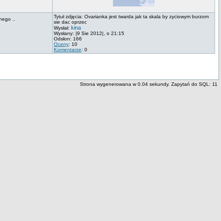
Tytuł zdjęcia: Ovarianka jest twarda jak ta skala by zyciowym burzom
nego ..
sie dac oprzec
kina
Wysłał:
Wysłany: |9 Sie 2012|, o 21:15
Odsłon: 166
Oceny
: 10
Komentarze
: 0
Strona wygenerowana w 0.04 sekundy. Zapytań do SQL: 11