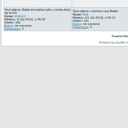
Tytuł zdjęcia: Bałtyk jest piękny tylko z osobą która
Tytuł zdjęcia: cudowny nasz Bałtyk
się kocha
kina
Wysłał:
smusz2
Wysłał:
Wysłany: |21 Sie 2013|, o 00:13
Wysłany: |4 Sty 2014|, o 00:38
Odsłon: 141
Odsłon: 182
Oceny
:
nie ocenione
Oceny
:
nie ocenione
Komentarze
: 0
Komentarze
: 0
Powered by Phot
Powered by
phpBB
mo