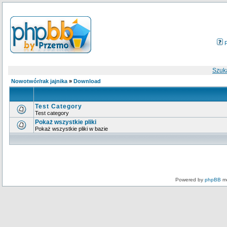
Szuk
Nowotwór/rak jajnika
»
Download
Test Category
Test category
Pokaż wszystkie pliki
Pokaż wszystkie pliki w bazie
Powered by
phpBB
mo