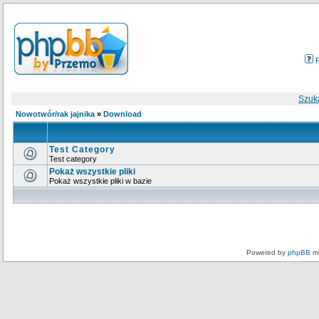
Szuk
Nowotwór/rak jajnika
»
Download
Test Category
Test category
Pokaż wszystkie pliki
Pokaż wszystkie pliki w bazie
Powered by
phpBB
mo