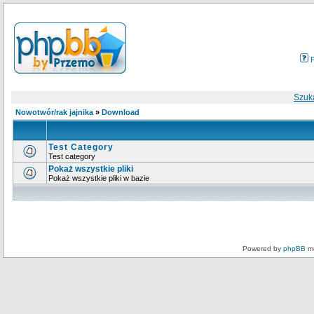
Szuk
Nowotwór/rak jajnika
»
Download
Test Category
Test category
Pokaż wszystkie pliki
Pokaż wszystkie pliki w bazie
Powered by
phpBB
mo