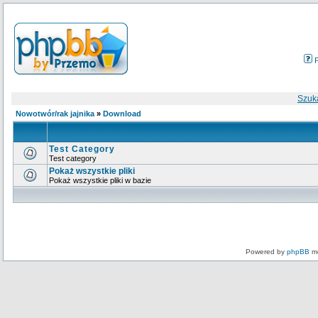
Szuk
Nowotwór/rak jajnika
»
Download
Test Category
Test category
Pokaż wszystkie pliki
Pokaż wszystkie pliki w bazie
Powered by
phpBB
mo