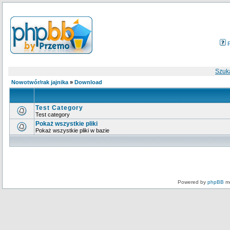
Szuk
Nowotwór/rak jajnika
»
Download
Test Category
Test category
Pokaż wszystkie pliki
Pokaż wszystkie pliki w bazie
Powered by
phpBB
mo