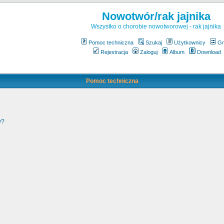
Nowotwór/rak jajnika
Wszystko o chorobie nowotworowej - rak jajnika
Pomoc techniczna
Szukaj
Użytkownicy
Gr
Rejestracja
Zaloguj
Album
Download
Pomoc techniczna
w?