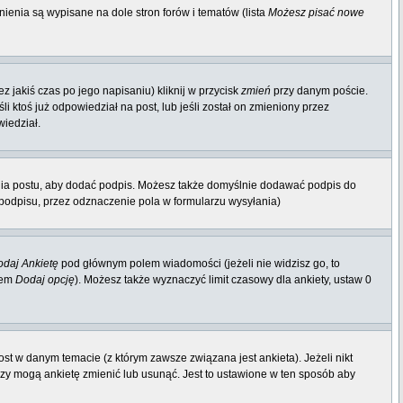
ienia są wypisane na dole stron forów i tematów (lista
Możesz pisać nowe
 jakiś czas po jego napisaniu) kliknij w przycisk
zmień
przy danym poście.
li ktoś już odpowiedział na post, lub jeśli został on zmieniony przez
wiedział.
nia postu, aby dodać podpis. Możesz także domyślnie dodawać podpis do
odpisu, przez odznaczenie pola w formularzu wysyłania)
daj Ankietę
pod głównym polem wiadomości (jeżeli nie widzisz go, to
iem
Dodaj opcję
). Możesz także wyznaczyć limit czasowy dla ankiety, ustaw 0
st w danym temacie (z którym zawsze związana jest ankieta). Jeżeli nikt
orzy mogą ankietę zmienić lub usunąć. Jest to ustawione w ten sposób aby