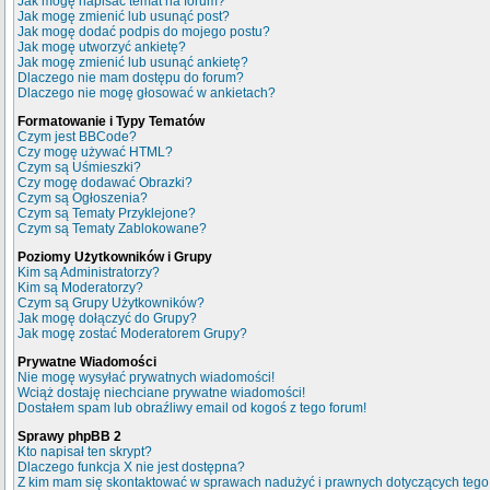
Jak mogę napisać temat na forum?
Jak mogę zmienić lub usunąć post?
Jak mogę dodać podpis do mojego postu?
Jak mogę utworzyć ankietę?
Jak mogę zmienić lub usunąć ankietę?
Dlaczego nie mam dostępu do forum?
Dlaczego nie mogę głosować w ankietach?
Formatowanie i Typy Tematów
Czym jest BBCode?
Czy mogę używać HTML?
Czym są Uśmieszki?
Czy mogę dodawać Obrazki?
Czym są Ogłoszenia?
Czym są Tematy Przyklejone?
Czym są Tematy Zablokowane?
Poziomy Użytkowników i Grupy
Kim są Administratorzy?
Kim są Moderatorzy?
Czym są Grupy Użytkowników?
Jak mogę dołączyć do Grupy?
Jak mogę zostać Moderatorem Grupy?
Prywatne Wiadomości
Nie mogę wysyłać prywatnych wiadomości!
Wciąż dostaję niechciane prywatne wiadomości!
Dostałem spam lub obraźliwy email od kogoś z tego forum!
Sprawy phpBB 2
Kto napisał ten skrypt?
Dlaczego funkcja X nie jest dostępna?
Z kim mam się skontaktować w sprawach nadużyć i prawnych dotyczących tego