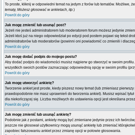
To proste, kliknij w odpowiedni temat na jedym z forów lub tematów. Możliwe, ż
tematy, Możesz głosować w ankietach, itp.
)
Powrót do góry
Jak mogę zmienić lub usunąć post?
Jeżeli nie jesteś administratorem lub moderatorem forum możesz jedynie zmienia
Jeżeli ktoś już na niego odpowiedział po edycji pod postem pojawi się tekst drob
administratorów lub moderatorów (powinni oni powiadomić co zmienili i dlaczeg
Powrót do góry
Jak mogę dodać podpis do mojego postu?
Aby dodać podpis do wiadomości musisz najpierw go stworzyć w swoim profilu.
wszystkich swoich postów zaznaczając odpowiednią opcję w swoim profilu (pr
Powrót do góry
Jak mogę utworzyć ankietę?
Tworzenie ankiet jest proste, kiedy piszesz nowy temat (lub zmieniasz pierwsz
prawdopodobnie nie masz uprawnień do tworzenia ankiet). Musisz wpisać tytuł
dla niekończącej się. Liczba możliwych do ustawienia opcji jest określana przez
Powrót do góry
Jak mogę zmienić lub usunąć ankietę?
Podobnie jak z postami, ankiety mogą być zmieniane jedynie przez ich twórców,
jeszcze nie głosował użytkownicy mogą usunąć ankietę lub zmieniać którąkolwiek
zapobiec fałszowaniu ankiet przez zmianę opcji w połowie głosowania.