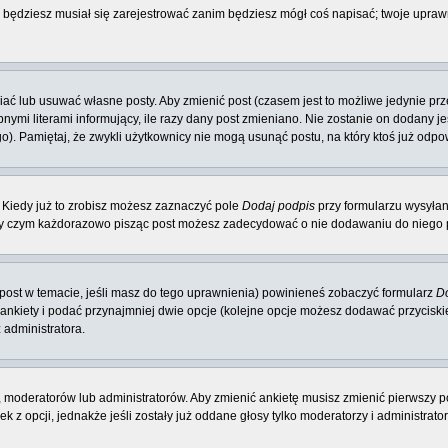
e będziesz musiał się zarejestrować zanim będziesz mógł coś napisać; twoje uprawn
ć lub usuwać własne posty. Aby zmienić post (czasem jest to możliwe jedynie przez
nymi literami informujący, ile razy dany post zmieniano. Nie zostanie on dodany jeś
o). Pamiętaj, że zwykli użytkownicy nie mogą usunąć postu, na który ktoś już odpo
 Kiedy już to zrobisz możesz zaznaczyć pole
Dodaj podpis
przy formularzu wysyła
zy czym każdorazowo pisząc post możesz zadecydować o nie dodawaniu do niego p
y post w temacie, jeśli masz do tego uprawnienia) powinieneś zobaczyć formularz
Do
 ankiety i podać przynajmniej dwie opcje (kolejne opcje możesz dodawać przycisk
 administratora.
 moderatorów lub administratorów. Aby zmienić ankietę musisz zmienić pierwszy po
 z opcji, jednakże jeśli zostały już oddane głosy tylko moderatorzy i administrat