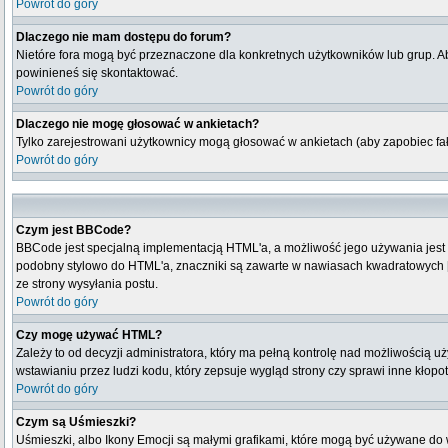
Powrót do góry
Dlaczego nie mam dostępu do forum?
Nietóre fora mogą być przeznaczone dla konkretnych użytkowników lub grup. Aby
powinieneś się skontaktować.
Powrót do góry
Dlaczego nie mogę głosować w ankietach?
Tylko zarejestrowani użytkownicy mogą głosować w ankietach (aby zapobiec fa
Powrót do góry
Czym jest BBCode?
BBCode jest specjalną implementacją HTML'a, a możliwość jego używania jest
podobny stylowo do HTML'a, znaczniki są zawarte w nawiasach kwadratowych [ i 
ze strony wysyłania postu.
Powrót do góry
Czy mogę używać HTML?
Zależy to od decyzji administratora, który ma pełną kontrolę nad możliwością
wstawianiu przez ludzi kodu, który zepsuje wygląd strony czy sprawi inne kłop
Powrót do góry
Czym są Uśmieszki?
Uśmieszki, albo Ikony Emocji są małymi grafikami, które mogą być używane do wy