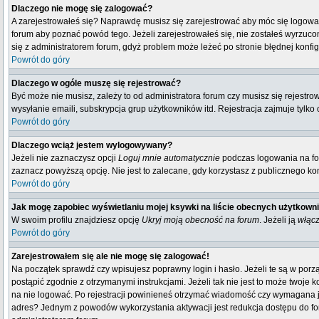
Dlaczego nie mogę się zalogować?
A zarejestrowałeś się? Naprawdę musisz się zarejestrować aby móc się logować
forum aby poznać powód tego. Jeżeli zarejestrowałeś się, nie zostałeś wyrzucony
się z administratorem forum, gdyż problem może leżeć po stronie błędnej konfigu
Powrót do góry
Dlaczego w ogóle muszę się rejestrować?
Być może nie musisz, zależy to od administratora forum czy musisz się rejestr
wysyłanie emaili, subskrypcja grup użytkowników itd. Rejestracja zajmuje tylko
Powrót do góry
Dlaczego wciąż jestem wylogowywany?
Jeżeli nie zaznaczysz opcji
Loguj mnie automatycznie
podczas logowania na fo
zaznacz powyższą opcję. Nie jest to zalecane, gdy korzystasz z publicznego komp
Powrót do góry
Jak mogę zapobiec wyświetlaniu mojej ksywki na liście obecnych użytkown
W swoim profilu znajdziesz opcję
Ukryj moją obecność na forum
. Jeżeli ją
włąc
Powrót do góry
Zarejestrowałem się ale nie mogę się zalogować!
Na początek sprawdź czy wpisujesz poprawny login i hasło. Jeżeli te są w por
postąpić zgodnie z otrzymanymi instrukcjami. Jeżeli tak nie jest to może twoj
na nie logować. Po rejestracji powinieneś otrzymać wiadomość czy wymagana jest
adres? Jednym z powodów wykorzystania aktywacji jest redukcja dostępu do fo