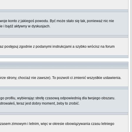
twoje konto z jakiegoś powodu. Być może stało się tak, ponieważ nic nie
ie i bądź aktywny w dyskusjach.
raz postępuj zgodnie z podanymi instrukcjami a szybko wrócisz na forum
órze strony, chociaż nie zawsze). To pozwoli ci zmienić wszystkie ustawienia.
ego profilu, wybierając strefę czasową odpowiednią dla twojego obszaru.
rowałeś, teraz jest dobry moment, żeby to zrobić.
 czasem zimowym i letnim, więc w okresie obowiązywania czasu letniego