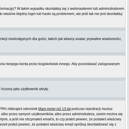
informację)? W takim wypadku skontaktuj się z webmasterem lub administratorem
właśnie błędny login lub hasło są problemem, ale jeśli tak nie jest skontaktuj
nkcji niedostępnych dla gości, takich jak własny avatar, prywatne wiadomości,
niu twojego konta przez kogokolwiek innego. Aby pozostawać zalogowanym
 liczony jako użytkownik ukryty.
PPA i kliknąłeś odnośnik
Mam mniej niż 13 lat
podczas rejestracji musisz
t, albo przez samych użytkowników, albo przez administratora, zanim można się
mi, a jeśli nie otrzymałeś email'a, to czy jesteś pewien, że podałeś właściwy
eli jesteś pewien, że podałeś właściwy email spróbuj skontaktować się z