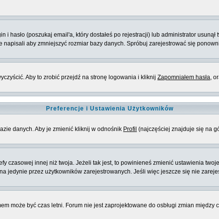
 hasło (poszukaj email'a, który dostałeś po rejestracji) lub administrator usunął 
ie napisali aby zmniejszyć rozmiar bazy danych. Spróbuj zarejestrować się ponown
zyścić. Aby to zrobić przejdź na stronę logowania i kliknij
Zapomniałem hasła
, o
Preferencje i Ustawienia Użytkowników
azie danych. Aby je zmienić kliknij w odnośnik
Profil
(najczęściej znajduje się na g
 czasowej innej niż twoja. Jeżeli tak jest, to powinieneś zmienić ustawienia twoj
 jedynie przez użytkowników zarejestrowanych. Jeśli więc jeszcze się nie zarejest
emem może być czas letni. Forum nie jest zaprojektowane do osbługi zmian między