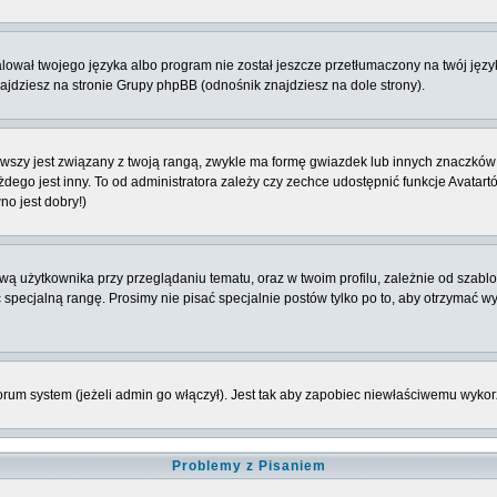
ował twojego języka albo program nie został jeszcze przetłumaczony na twój język
znajdziesz na stronie Grupy phpBB (odnośnik znajdziesz na dole strony).
szy jest związany z twoją rangą, zwykle ma formę gwiazdek lub innych znaczków 
o jest inny. To od administratora zależy czy zechce udostępnić funkcje Avatartów i
no jest dobry!)
ą użytkownika przy przeglądaniu tematu, oraz w twoim profilu, zależnie od szablo
 specjalną rangę. Prosimy nie pisać specjalnie postów tylko po to, aby otrzymać w
rum system (jeżeli admin go włączył). Jest tak aby zapobiec niewłaściwemu wyk
Problemy z Pisaniem