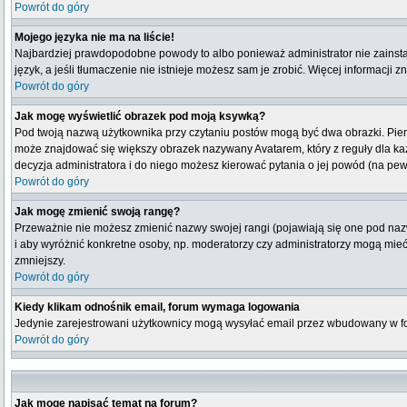
Powrót do góry
Mojego języka nie ma na liście!
Najbardziej prawdopodobne powody to albo ponieważ administrator nie zainstal
język, a jeśli tłumaczenie nie istnieje możesz sam je zrobić. Więcej informacji 
Powrót do góry
Jak mogę wyświetlić obrazek pod moją ksywką?
Pod twoją nazwą użytkownika przy czytaniu postów mogą być dwa obrazki. Pierw
może znajdować się większy obrazek nazywany Avatarem, który z reguły dla każdeg
decyzja administratora i do niego możesz kierować pytania o jej powód (na pew
Powrót do góry
Jak mogę zmienić swoją rangę?
Przeważnie nie możesz zmienić nazwy swojej rangi (pojawiają się one pod nazw
i aby wyróżnić konkretne osoby, np. moderatorzy czy administratorzy mogą mieć
zmniejszy.
Powrót do góry
Kiedy klikam odnośnik email, forum wymaga logowania
Jedynie zarejestrowani użytkownicy mogą wysyłać email przez wbudowany w fo
Powrót do góry
Jak mogę napisać temat na forum?