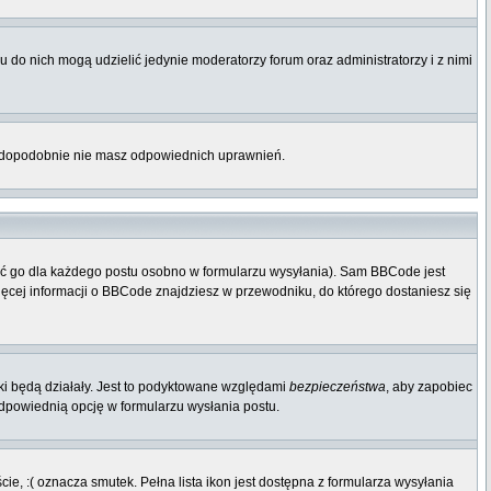
 do nich mogą udzielić jedynie moderatorzy forum oraz administratorzy i z nimi
rawdopodobnie nie masz odpowiednich uprawnień.
ać go dla każdego postu osobno w formularzu wysyłania). Sam BBCode jest
Więcej informacji o BBCode znajdziesz w przewodniku, do którego dostaniesz się
ki będą działały. Jest to podyktowane względami
bezpieczeństwa
, aby zapobiec
odpowiednią opcję w formularzu wysłania postu.
e, :( oznacza smutek. Pełna lista ikon jest dostępna z formularza wysyłania