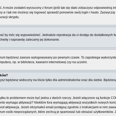
. A może zostałeś wyrzucony z forum (jeśli tak się stało zobaczysz odpowiednią 
 a i tak nie możesz się logować sprawdź ponownie swój login i hasło. Zazwyczaj to 
racji skryptu.
ować by móc się wypowiedzieć. Jednakże rejestracja da ci dostęp do dodatkowych fu
 chwilę i naprawdę zalecamy jej dokonanie.
rum będziesz zawsze wylogowywany po pewnym czasie. To zapobiega wykorzysta
utera, np. w bibliotece, kawiarni internetowej czy na uczelni.
ików?
zysz
będziesz widoczny na liście tylko dla administratorów oraz dla siebie. Będziesz
ządku to problemem może być jedna z dwóch rzeczy. Jeżeli włączone są funkcje CO
e konto wymaga aktywacji? Niektóre fora wymagają aktywacji wszystkich nowych kon
 aktywacja. Jeżeli otrzymałeś email postępuj zgodnie z instrukcjami w nim zawarty
rum osób nieporządanych, które zechcą je spamować lub obrażać użytkowników. Jeż