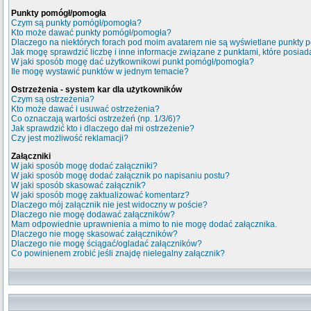
Punkty pomógł/pomogła
Czym są punkty pomógł/pomogła?
Kto może dawać punkty pomógł/pomogła?
Dlaczego na niektórych forach pod moim avatarem nie są wyświetlane punkty
Jak mogę sprawdzić liczbę i inne informacje związane z punktami, które posiada
W jaki sposób mogę dać użytkownikowi punkt pomógł/pomogła?
Ile mogę wystawić punktów w jednym temacie?
Ostrzeżenia - system kar dla użytkowników
Czym są ostrzeżenia?
Kto może dawać i usuwać ostrzeżenia?
Co oznaczają wartości ostrzeżeń (np. 1/3/6)?
Jak sprawdzić kto i dlaczego dał mi ostrzeżenie?
Czy jest możliwość reklamacji?
Załączniki
W jaki sposób mogę dodać załączniki?
W jaki sposób mogę dodać załącznik po napisaniu postu?
W jaki sposób skasować załącznik?
W jaki sposób mogę zaktualizować komentarz?
Dlaczego mój załącznik nie jest widoczny w poście?
Dlaczego nie mogę dodawać załączników?
Mam odpowiednie uprawnienia a mimo to nie mogę dodać załącznika.
Dlaczego nie mogę skasować załączników?
Dlaczego nie mogę ściągać/ogladać załączników?
Co powinienem zrobić jeśli znajdę nielegalny załącznik?