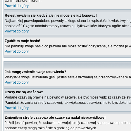
administratorem forum.
Powrót do góry
Rejestrowałem się kiedyś ale nie mogę się już logować!
Najbardziej prawdopodobne powody takiego stanu to: wpisałeś niewłaściwy login i
napisałeś? Często administratorzy usuwają użytkowników, którzy w ogóle nic n
Powrót do góry
Zgubiłem moje hasło!
Nie panikuj! Twoje hasło co prawda nie może zostać odzyskane, ale można je wyc
Powrót do góry
Jak mogę zmienić swoje ustawienia?
Wszystkie twoje ustawienia (jeśli jesteś zarejestrowany) są przechowywane w b
Powrót do góry
Czasy nie są właściwe!
Podane czasy są prawie na pewno właściwe, ale być może widzisz czasy ze strefy
Pamiętaj, że zmiana strefy czasowej, jak większość ustawień, może być dokonana
Powrót do góry
Zmieniłem strefę czasową ale czasy są nadal nieprawidłowe!
Jeżeli jesteś pewien, że ustawienia twojej strefy czasowej są poprawne probl
podane czasy mogą różnić się o godzinę od prawdziwych.