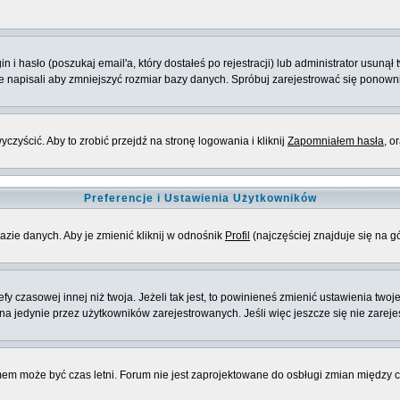
 hasło (poszukaj email'a, który dostałeś po rejestracji) lub administrator usunął 
ie napisali aby zmniejszyć rozmiar bazy danych. Spróbuj zarejestrować się ponown
zyścić. Aby to zrobić przejdź na stronę logowania i kliknij
Zapomniałem hasła
, o
Preferencje i Ustawienia Użytkowników
azie danych. Aby je zmienić kliknij w odnośnik
Profil
(najczęściej znajduje się na g
 czasowej innej niż twoja. Jeżeli tak jest, to powinieneś zmienić ustawienia twoj
 jedynie przez użytkowników zarejestrowanych. Jeśli więc jeszcze się nie zarejest
emem może być czas letni. Forum nie jest zaprojektowane do osbługi zmian między