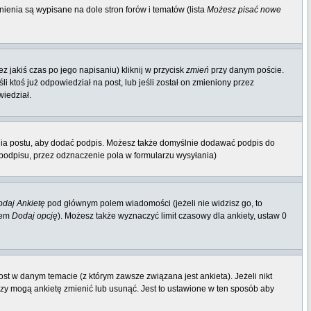
ienia są wypisane na dole stron forów i tematów (lista
Możesz pisać nowe
 jakiś czas po jego napisaniu) kliknij w przycisk
zmień
przy danym poście.
li ktoś już odpowiedział na post, lub jeśli został on zmieniony przez
wiedział.
nia postu, aby dodać podpis. Możesz także domyślnie dodawać podpis do
odpisu, przez odznaczenie pola w formularzu wysyłania)
daj Ankietę
pod głównym polem wiadomości (jeżeli nie widzisz go, to
iem
Dodaj opcję
). Możesz także wyznaczyć limit czasowy dla ankiety, ustaw 0
st w danym temacie (z którym zawsze związana jest ankieta). Jeżeli nikt
orzy mogą ankietę zmienić lub usunąć. Jest to ustawione w ten sposób aby