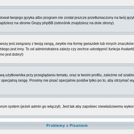
ował twojego języka albo program nie został jeszcze przetłumaczony na twój język
znajdziesz na stronie Grupy phpBB (odnośnik znajdziesz na dole strony).
szy jest związany z twoją rangą, zwykle ma formę gwiazdek lub innych znaczków 
o jest inny. To od administratora zależy czy zechce udostępnić funkcje Avatartów i
no jest dobry!)
ą użytkownika przy przeglądaniu tematu, oraz w twoim profilu, zależnie od szablo
 specjalną rangę. Prosimy nie pisać specjalnie postów tylko po to, aby otrzymać w
rum system (jeżeli admin go włączył). Jest tak aby zapobiec niewłaściwemu wyk
Problemy z Pisaniem