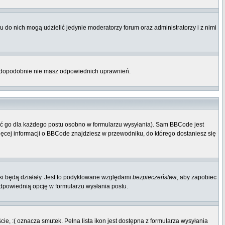
 do nich mogą udzielić jedynie moderatorzy forum oraz administratorzy i z nimi
rawdopodobnie nie masz odpowiednich uprawnień.
ać go dla każdego postu osobno w formularzu wysyłania). Sam BBCode jest
Więcej informacji o BBCode znajdziesz w przewodniku, do którego dostaniesz się
ki będą działały. Jest to podyktowane względami
bezpieczeństwa
, aby zapobiec
odpowiednią opcję w formularzu wysłania postu.
e, :( oznacza smutek. Pełna lista ikon jest dostępna z formularza wysyłania