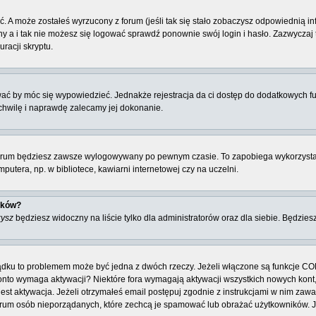
. A może zostałeś wyrzucony z forum (jeśli tak się stało zobaczysz odpowiednią 
 a i tak nie możesz się logować sprawdź ponownie swój login i hasło. Zazwyczaj to 
racji skryptu.
ować by móc się wypowiedzieć. Jednakże rejestracja da ci dostęp do dodatkowych fu
 chwilę i naprawdę zalecamy jej dokonanie.
rum będziesz zawsze wylogowywany po pewnym czasie. To zapobiega wykorzysta
utera, np. w bibliotece, kawiarni internetowej czy na uczelni.
ików?
zysz
będziesz widoczny na liście tylko dla administratorów oraz dla siebie. Będziesz
ządku to problemem może być jedna z dwóch rzeczy. Jeżeli włączone są funkcje CO
e konto wymaga aktywacji? Niektóre fora wymagają aktywacji wszystkich nowych kon
 aktywacja. Jeżeli otrzymałeś email postępuj zgodnie z instrukcjami w nim zawarty
rum osób nieporządanych, które zechcą je spamować lub obrażać użytkowników. Jeż