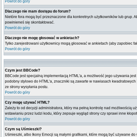
Powrót do góry
Dlaczego nie mam dostępu do forum?
Nietóre fora mogą być przeznaczone dla konkretnych użytkowników lub grup. Aby
powinieneś się skontaktować.
Powrót do góry
Dlaczego nie mogę głosować w ankietach?
Tylko zarejestrowani użytkownicy mogą głosować w ankietach (aby zapobiec fa
Powrót do góry
Czym jest BBCode?
BBCode jest specjalną implementacją HTML'a, a możliwość jego używania jest
podobny stylowo do HTML'a, znaczniki są zawarte w nawiasach kwadratowych [ i 
ze strony wysyłania postu.
Powrót do góry
Czy mogę używać HTML?
Zależy to od decyzji administratora, który ma pełną kontrolę nad możliwością
wstawianiu przez ludzi kodu, który zepsuje wygląd strony czy sprawi inne kłop
Powrót do góry
Czym są Uśmieszki?
Uśmieszki, albo Ikony Emocji są małymi grafikami, które mogą być używane do wy