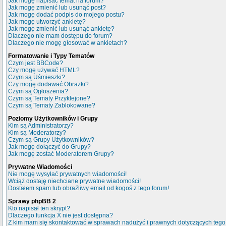
Jak mogę napisać temat na forum?
Jak mogę zmienić lub usunąć post?
Jak mogę dodać podpis do mojego postu?
Jak mogę utworzyć ankietę?
Jak mogę zmienić lub usunąć ankietę?
Dlaczego nie mam dostępu do forum?
Dlaczego nie mogę głosować w ankietach?
Formatowanie i Typy Tematów
Czym jest BBCode?
Czy mogę używać HTML?
Czym są Uśmieszki?
Czy mogę dodawać Obrazki?
Czym są Ogłoszenia?
Czym są Tematy Przyklejone?
Czym są Tematy Zablokowane?
Poziomy Użytkowników i Grupy
Kim są Administratorzy?
Kim są Moderatorzy?
Czym są Grupy Użytkowników?
Jak mogę dołączyć do Grupy?
Jak mogę zostać Moderatorem Grupy?
Prywatne Wiadomości
Nie mogę wysyłać prywatnych wiadomości!
Wciąż dostaję niechciane prywatne wiadomości!
Dostałem spam lub obraźliwy email od kogoś z tego forum!
Sprawy phpBB 2
Kto napisał ten skrypt?
Dlaczego funkcja X nie jest dostępna?
Z kim mam się skontaktować w sprawach nadużyć i prawnych dotyczących tego