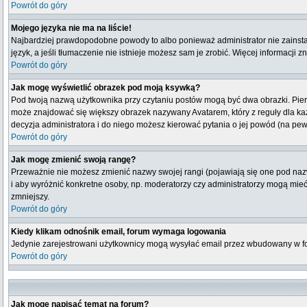
Powrót do góry
Mojego języka nie ma na liście!
Najbardziej prawdopodobne powody to albo ponieważ administrator nie zainstal
język, a jeśli tłumaczenie nie istnieje możesz sam je zrobić. Więcej informacji 
Powrót do góry
Jak mogę wyświetlić obrazek pod moją ksywką?
Pod twoją nazwą użytkownika przy czytaniu postów mogą być dwa obrazki. Pierw
może znajdować się większy obrazek nazywany Avatarem, który z reguły dla każdeg
decyzja administratora i do niego możesz kierować pytania o jej powód (na pew
Powrót do góry
Jak mogę zmienić swoją rangę?
Przeważnie nie możesz zmienić nazwy swojej rangi (pojawiają się one pod nazw
i aby wyróżnić konkretne osoby, np. moderatorzy czy administratorzy mogą mieć
zmniejszy.
Powrót do góry
Kiedy klikam odnośnik email, forum wymaga logowania
Jedynie zarejestrowani użytkownicy mogą wysyłać email przez wbudowany w fo
Powrót do góry
Jak mogę napisać temat na forum?