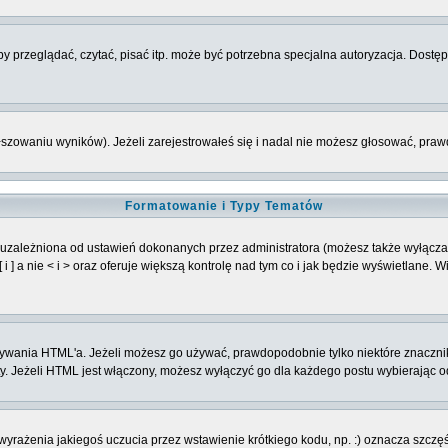
 przeglądać, czytać, pisać itp. może być potrzebna specjalna autoryzacja. Dostępu
łszowaniu wyników). Jeżeli zarejestrowałeś się i nadal nie możesz głosować, p
Formatowanie i Typy Tematów
 uzależniona od ustawień dokonanych przez administratora (możesz także wyłącz
] a nie < i > oraz oferuje większą kontrolę nad tym co i jak będzie wyświetlane. 
 używania HTML'a. Jeżeli możesz go używać, prawdopodobnie tylko niektóre znaczni
oty. Jeżeli HTML jest włączony, możesz wyłączyć go dla każdego postu wybierając 
rażenia jakiegoś uczucia przez wstawienie krótkiego kodu, np. :) oznacza szczęści