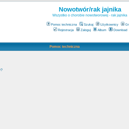
Nowotwór/rak jajnika
Wszystko o chorobie nowotworowej - rak jajnika
Pomoc techniczna
Szukaj
Użytkownicy
Gr
Rejestracja
Zaloguj
Album
Download
Pomoc techniczna
w?