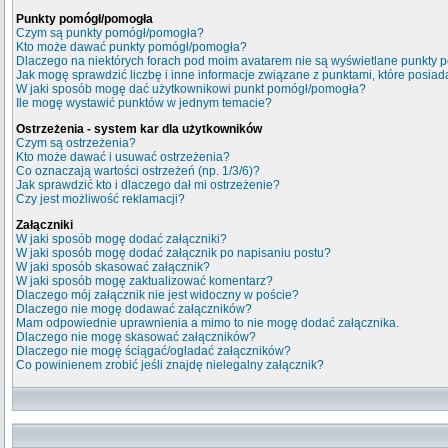
Punkty pomógł/pomogła
Czym są punkty pomógł/pomogła?
Kto może dawać punkty pomógł/pomogła?
Dlaczego na niektórych forach pod moim avatarem nie są wyświetlane punkty
Jak mogę sprawdzić liczbę i inne informacje związane z punktami, które posiada
W jaki sposób mogę dać użytkownikowi punkt pomógł/pomogła?
Ile mogę wystawić punktów w jednym temacie?
Ostrzeżenia - system kar dla użytkowników
Czym są ostrzeżenia?
Kto może dawać i usuwać ostrzeżenia?
Co oznaczają wartości ostrzeżeń (np. 1/3/6)?
Jak sprawdzić kto i dlaczego dał mi ostrzeżenie?
Czy jest możliwość reklamacji?
Załączniki
W jaki sposób mogę dodać załączniki?
W jaki sposób mogę dodać załącznik po napisaniu postu?
W jaki sposób skasować załącznik?
W jaki sposób mogę zaktualizować komentarz?
Dlaczego mój załącznik nie jest widoczny w poście?
Dlaczego nie mogę dodawać załączników?
Mam odpowiednie uprawnienia a mimo to nie mogę dodać załącznika.
Dlaczego nie mogę skasować załączników?
Dlaczego nie mogę ściągać/ogladać załączników?
Co powinienem zrobić jeśli znajdę nielegalny załącznik?