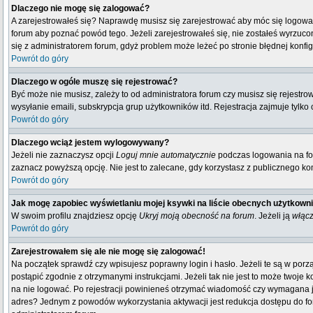
Dlaczego nie mogę się zalogować?
A zarejestrowałeś się? Naprawdę musisz się zarejestrować aby móc się logować
forum aby poznać powód tego. Jeżeli zarejestrowałeś się, nie zostałeś wyrzucony
się z administratorem forum, gdyż problem może leżeć po stronie błędnej konfigu
Powrót do góry
Dlaczego w ogóle muszę się rejestrować?
Być może nie musisz, zależy to od administratora forum czy musisz się rejestr
wysyłanie emaili, subskrypcja grup użytkowników itd. Rejestracja zajmuje tylko
Powrót do góry
Dlaczego wciąż jestem wylogowywany?
Jeżeli nie zaznaczysz opcji
Loguj mnie automatycznie
podczas logowania na fo
zaznacz powyższą opcję. Nie jest to zalecane, gdy korzystasz z publicznego komp
Powrót do góry
Jak mogę zapobiec wyświetlaniu mojej ksywki na liście obecnych użytkown
W swoim profilu znajdziesz opcję
Ukryj moją obecność na forum
. Jeżeli ją
włąc
Powrót do góry
Zarejestrowałem się ale nie mogę się zalogować!
Na początek sprawdź czy wpisujesz poprawny login i hasło. Jeżeli te są w por
postąpić zgodnie z otrzymanymi instrukcjami. Jeżeli tak nie jest to może twoj
na nie logować. Po rejestracji powinieneś otrzymać wiadomość czy wymagana jest
adres? Jednym z powodów wykorzystania aktywacji jest redukcja dostępu do fo