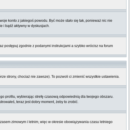
twoje konto z jakiegoś powodu. Być może stało się tak, ponieważ nic nie
ie i bądź aktywny w dyskusjach.
raz postępuj zgodnie z podanymi instrukcjami a szybko wrócisz na forum
órze strony, chociaż nie zawsze). To pozwoli ci zmienić wszystkie ustawienia.
ego profilu, wybierając strefę czasową odpowiednią dla twojego obszaru.
rowałeś, teraz jest dobry moment, żeby to zrobić.
 czasem zimowym i letnim, więc w okresie obowiązywania czasu letniego