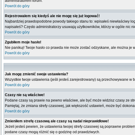
administratorem forum.
Powrót do góry
Rejestrowałem się kiedyś ale nie mogę się już logować!
Najbardziej prawdopodobne powody takiego stanu to: wpisałeś niewłaściwy login i
napisałeś? Często administratorzy usuwają użytkowników, którzy w ogóle nic n
Powrót do góry
Zgubiłem moje hasło!
Nie panikuj! Twoje hasło co prawda nie może zostać odzyskane, ale można je wyc
Powrót do góry
Jak mogę zmienić swoje ustawienia?
Wszystkie twoje ustawienia (jeśli jesteś zarejestrowany) są przechowywane w b
Powrót do góry
Czasy nie są właściwe!
Podane czasy są prawie na pewno właściwe, ale być może widzisz czasy ze strefy
Pamiętaj, że zmiana strefy czasowej, jak większość ustawień, może być dokonana
Powrót do góry
Zmieniłem strefę czasową ale czasy są nadal nieprawidłowe!
Jeżeli jesteś pewien, że ustawienia twojej strefy czasowej są poprawne probl
podane czasy mogą różnić się o godzinę od prawdziwych.