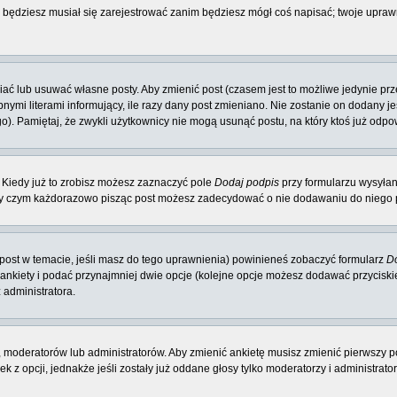
e będziesz musiał się zarejestrować zanim będziesz mógł coś napisać; twoje uprawn
ć lub usuwać własne posty. Aby zmienić post (czasem jest to możliwe jedynie przez
nymi literami informujący, ile razy dany post zmieniano. Nie zostanie on dodany jeś
o). Pamiętaj, że zwykli użytkownicy nie mogą usunąć postu, na który ktoś już odpo
 Kiedy już to zrobisz możesz zaznaczyć pole
Dodaj podpis
przy formularzu wysyła
zy czym każdorazowo pisząc post możesz zadecydować o nie dodawaniu do niego p
y post w temacie, jeśli masz do tego uprawnienia) powinieneś zobaczyć formularz
Do
 ankiety i podać przynajmniej dwie opcje (kolejne opcje możesz dodawać przycisk
 administratora.
 moderatorów lub administratorów. Aby zmienić ankietę musisz zmienić pierwszy po
 z opcji, jednakże jeśli zostały już oddane głosy tylko moderatorzy i administrat