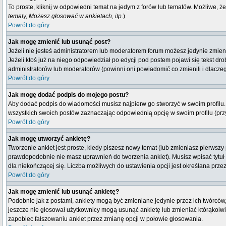
To proste, kliknij w odpowiedni temat na jedym z forów lub tematów. Możliwe, ż
tematy, Możesz głosować w ankietach, itp.
)
Powrót do góry
Jak mogę zmienić lub usunąć post?
Jeżeli nie jesteś administratorem lub moderatorem forum możesz jedynie zmienia
Jeżeli ktoś już na niego odpowiedział po edycji pod postem pojawi się tekst drob
administratorów lub moderatorów (powinni oni powiadomić co zmienili i dlaczeg
Powrót do góry
Jak mogę dodać podpis do mojego postu?
Aby dodać podpis do wiadomości musisz najpierw go stworzyć w swoim profilu.
wszystkich swoich postów zaznaczając odpowiednią opcję w swoim profilu (pr
Powrót do góry
Jak mogę utworzyć ankietę?
Tworzenie ankiet jest proste, kiedy piszesz nowy temat (lub zmieniasz pierwsz
prawdopodobnie nie masz uprawnień do tworzenia ankiet). Musisz wpisać tytuł
dla niekończącej się. Liczba możliwych do ustawienia opcji jest określana przez
Powrót do góry
Jak mogę zmienić lub usunąć ankietę?
Podobnie jak z postami, ankiety mogą być zmieniane jedynie przez ich twórców,
jeszcze nie głosował użytkownicy mogą usunąć ankietę lub zmieniać którąkolwiek
zapobiec fałszowaniu ankiet przez zmianę opcji w połowie głosowania.