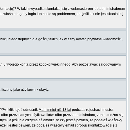
informację)? W takim wypadku skontaktuj się z webmasterem lub administratorem
właśnie błędny login lub hasło są problemem, ale jeśli tak nie jest skontaktuj
nkcji niedostępnych dla gości, takich jak własny avatar, prywatne wiadomości,
niu twojego konta przez kogokolwiek innego. Aby pozostawać zalogowanym
 liczony jako użytkownik ukryty.
PPA i kliknąłeś odnośnik
Mam mniej niż 13 lat
podczas rejestracji musisz
t, albo przez samych użytkowników, albo przez administratora, zanim można się
mi, a jeśli nie otrzymałeś email'a, to czy jesteś pewien, że podałeś właściwy
eli jesteś pewien, że podałeś właściwy email spróbuj skontaktować się z