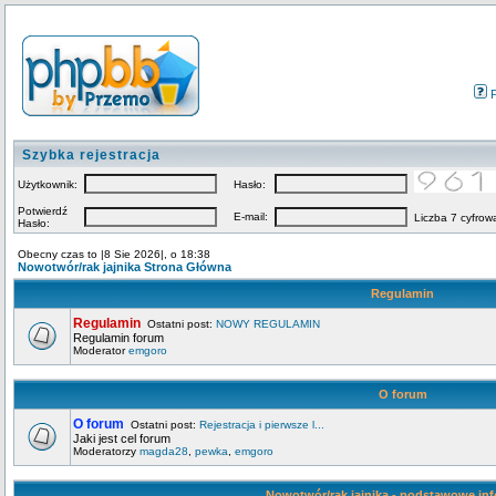
Szybka rejestracja
Użytkownik:
Hasło:
Potwierdź
E-mail:
Liczba 7 cyfrow
Hasło:
Obecny czas to |8 Sie 2026|, o 18:38
Nowotwór/rak jajnika Strona Główna
Regulamin
Regulamin
Ostatni post:
NOWY REGULAMIN
Regulamin forum
Moderator
emgoro
O forum
O forum
Ostatni post:
Rejestracja i pierwsze l...
Jaki jest cel forum
Moderatorzy
magda28
,
pewka
,
emgoro
Nowotwór/rak jajnika - podstawowe in