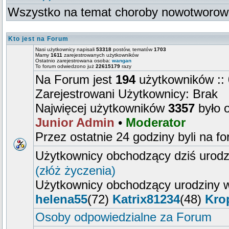
Wszystko na temat choroby nowotworow
Kto jest na Forum
Nasi użytkownicy napisali
53318
postów, tematów
1703
Mamy
1611
zarejestrowanych użytkowników
Ostatnio zarejestrowana osoba:
wangan
To forum odwiedzono już
22615179
razy
Na Forum jest
194
użytkowników :: 
Zarejestrowani Użytkownicy: Brak
Najwięcej użytkowników
3357
było 
Junior Admin
•
Moderator
Przez ostatnie 24 godziny byli na f
Użytkownicy obchodzący dziś urod
(złóż życzenia)
Użytkownicy obchodzący urodziny w
helena55
(72)
Katrix81234
(48)
Kro
Osoby odpowiedzialne za Forum