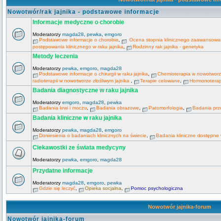
Nowotwór/rak jajnika - podstawowe informacje
Informacje medyczne o chorobie
Moderatorzy
magda28
,
pewka
,
emgoro
Podstawowe informacje o chorobie
,
Ocena stopnia klinicznego zaawansowani
postępowania klinicznego w raku jajnika
,
Rodzinny rak jajnika - genetyka
Metody leczenia
Moderatorzy
pewka
,
emgoro
,
magda28
Podstawowe informacje o chirurgii w raku jajnika
,
Chemioterapia w nowotworze
radioterapii w nowotworze złośliwym jajnika
,
Terapie celowane
,
Hormonoterapi
Badania diagnostyczne w raku jajnika
Moderatorzy
emgoro
,
magda28
,
pewka
Badania krwi i moczu
,
Badania obrazowe
,
Patomorfologia
,
Badania prz
Badania kliniczne w raku jajnika
Moderatorzy
pewka
,
magda28
,
emgoro
Doniesienia o badaniach klinicznych na świecie
,
Badania kliniczne dostępne
Ciekawostki ze świata medycyny
Moderatorzy
pewka
,
emgoro
,
magda28
Przydatne informacje
Moderatorzy
magda28
,
emgoro
,
pewka
Gdzie się leczyć
,
Opieka socjalna
,
Pomoc psychologiczna
Nowotwór jajnika-forum
Nowotwór jajnika-forum