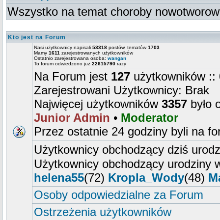
Wszystko na temat choroby nowotworow
Kto jest na Forum
Nasi użytkownicy napisali
53318
postów, tematów
1703
Mamy
1611
zarejestrowanych użytkowników
Ostatnio zarejestrowana osoba:
wangan
To forum odwiedzono już
22615790
razy
Na Forum jest
127
użytkowników :: 
Zarejestrowani Użytkownicy: Brak
Najwięcej użytkowników
3357
było 
Junior Admin
•
Moderator
Przez ostatnie 24 godziny byli na f
Użytkownicy obchodzący dziś urod
Użytkownicy obchodzący urodziny w
helena55
(72)
Kropla_Wody
(48)
M
Osoby odpowiedzialne za Forum
Ostrzeżenia użytkowników