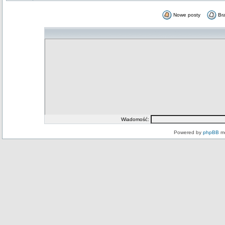
Nowe posty
Br
Wiadomość:
Powered by
phpBB
mo