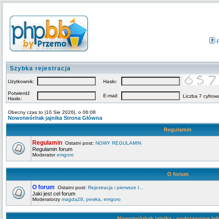
Szybka rejestracja
Użytkownik:
Hasło:
Potwierdź
E-mail:
Liczba 7 cyfrow
Hasło:
Obecny czas to |10 Sie 2026|, o 06:08
Nowotwór/rak jajnika Strona Główna
Regulamin
Regulamin
Ostatni post:
NOWY REGULAMIN
Regulamin forum
Moderator
emgoro
O forum
O forum
Ostatni post:
Rejestracja i pierwsze l...
Jaki jest cel forum
Moderatorzy
magda28
,
pewka
,
emgoro
Nowotwór/rak jajnika - podstawowe in