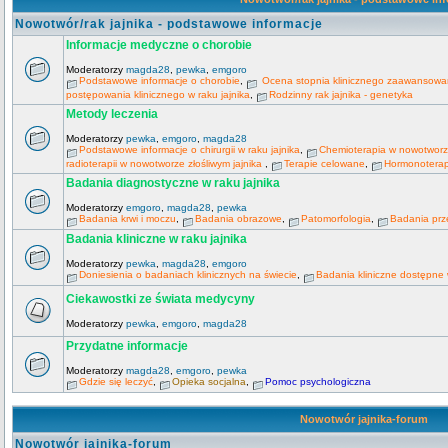
Nowotwór/rak jajnika - podstawowe informacje
Informacje medyczne o chorobie
Moderatorzy
magda28
,
pewka
,
emgoro
Podstawowe informacje o chorobie
,
Ocena stopnia klinicznego zaawansowani
postępowania klinicznego w raku jajnika
,
Rodzinny rak jajnika - genetyka
Metody leczenia
Moderatorzy
pewka
,
emgoro
,
magda28
Podstawowe informacje o chirurgii w raku jajnika
,
Chemioterapia w nowotworze
radioterapii w nowotworze złośliwym jajnika
,
Terapie celowane
,
Hormonoterapi
Badania diagnostyczne w raku jajnika
Moderatorzy
emgoro
,
magda28
,
pewka
Badania krwi i moczu
,
Badania obrazowe
,
Patomorfologia
,
Badania prz
Badania kliniczne w raku jajnika
Moderatorzy
pewka
,
magda28
,
emgoro
Doniesienia o badaniach klinicznych na świecie
,
Badania kliniczne dostępne
Ciekawostki ze świata medycyny
Moderatorzy
pewka
,
emgoro
,
magda28
Przydatne informacje
Moderatorzy
magda28
,
emgoro
,
pewka
Gdzie się leczyć
,
Opieka socjalna
,
Pomoc psychologiczna
Nowotwór jajnika-forum
Nowotwór jajnika-forum