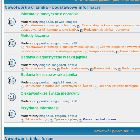
Nowotwór/rak jajnika - podstawowe informacje
Informacje medyczne o chorobie
Moderatorzy
magda28
,
pewka
,
emgoro
Podstawowe informacje o chorobie
,
Ocena stopnia klinicznego zaawansowani
postępowania klinicznego w raku jajnika
,
Rodzinny rak jajnika - genetyka
Metody leczenia
Moderatorzy
pewka
,
emgoro
,
magda28
Podstawowe informacje o chirurgii w raku jajnika
,
Chemioterapia w nowotworze
radioterapii w nowotworze złośliwym jajnika
,
Terapie celowane
,
Hormonoterapi
Badania diagnostyczne w raku jajnika
Moderatorzy
emgoro
,
magda28
,
pewka
Badania krwi i moczu
,
Badania obrazowe
,
Patomorfologia
,
Badania prz
Badania kliniczne w raku jajnika
Moderatorzy
pewka
,
magda28
,
emgoro
Doniesienia o badaniach klinicznych na świecie
,
Badania kliniczne dostępne
Ciekawostki ze świata medycyny
Moderatorzy
pewka
,
emgoro
,
magda28
Przydatne informacje
Moderatorzy
magda28
,
emgoro
,
pewka
Gdzie się leczyć
,
Opieka socjalna
,
Pomoc psychologiczna
Nowotwór jajnika-forum
Nowotwór jajnika-forum