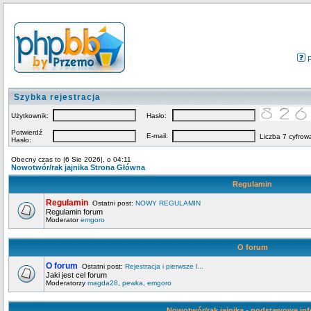
Szybka rejestracja
Użytkownik:
Hasło:
Potwierdź
E-mail:
Liczba 7 cyfrow
Hasło:
Obecny czas to |6 Sie 2026|, o 04:11
Nowotwór/rak jajnika Strona Główna
Regulamin
Regulamin
Ostatni post:
NOWY REGULAMIN
Regulamin forum
Moderator
emgoro
O forum
O forum
Ostatni post:
Rejestracja i pierwsze l...
Jaki jest cel forum
Moderatorzy
magda28
,
pewka
,
emgoro
Nowotwór/rak jajnika - podstawowe in