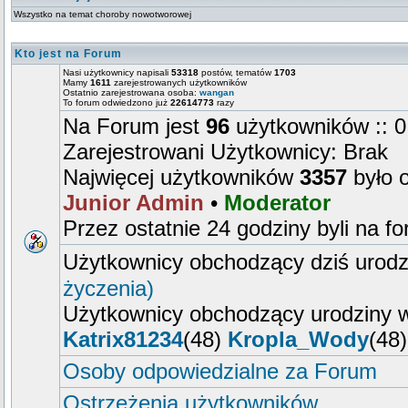
Wszystko na temat choroby nowotworowej
Kto jest na Forum
Nasi użytkownicy napisali
53318
postów, tematów
1703
Mamy
1611
zarejestrowanych użytkowników
Ostatnio zarejestrowana osoba:
wangan
To forum odwiedzono już
22614773
razy
Na Forum jest
96
użytkowników :: 0
Zarejestrowani Użytkownicy: Brak
Najwięcej użytkowników
3357
było 
Junior Admin
•
Moderator
Przez ostatnie 24 godziny byli na f
Użytkownicy obchodzący dziś urod
życzenia)
Użytkownicy obchodzący urodziny w
Katrix81234
(48)
Kropla_Wody
(48
Osoby odpowiedzialne za Forum
Ostrzeżenia użytkowników