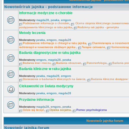
Nowotwór/rak jajnika - podstawowe informacje
Informacje medyczne o chorobie
Moderatorzy
magda28
,
pewka
,
emgoro
Podstawowe informacje o chorobie
,
Ocena stopnia klinicznego zaawansowani
postępowania klinicznego w raku jajnika
,
Rodzinny rak jajnika - genetyka
Metody leczenia
Moderatorzy
pewka
,
emgoro
,
magda28
Podstawowe informacje o chirurgii w raku jajnika
,
Chemioterapia w nowotworze
radioterapii w nowotworze złośliwym jajnika
,
Terapie celowane
,
Hormonoterapi
Badania diagnostyczne w raku jajnika
Moderatorzy
emgoro
,
magda28
,
pewka
Badania krwi i moczu
,
Badania obrazowe
,
Patomorfologia
,
Badania prz
Badania kliniczne w raku jajnika
Moderatorzy
pewka
,
magda28
,
emgoro
Doniesienia o badaniach klinicznych na świecie
,
Badania kliniczne dostępne
Ciekawostki ze świata medycyny
Moderatorzy
pewka
,
emgoro
,
magda28
Przydatne informacje
Moderatorzy
magda28
,
emgoro
,
pewka
Gdzie się leczyć
,
Opieka socjalna
,
Pomoc psychologiczna
Nowotwór jajnika-forum
Nowotwór jajnika-forum