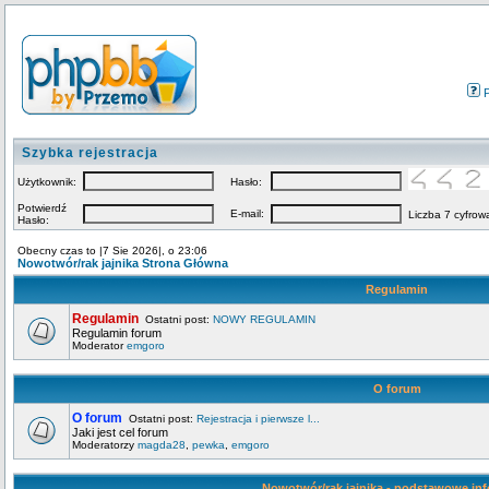
Szybka rejestracja
Użytkownik:
Hasło:
Potwierdź
E-mail:
Liczba 7 cyfrow
Hasło:
Obecny czas to |7 Sie 2026|, o 23:06
Nowotwór/rak jajnika Strona Główna
Regulamin
Regulamin
Ostatni post:
NOWY REGULAMIN
Regulamin forum
Moderator
emgoro
O forum
O forum
Ostatni post:
Rejestracja i pierwsze l...
Jaki jest cel forum
Moderatorzy
magda28
,
pewka
,
emgoro
Nowotwór/rak jajnika - podstawowe in