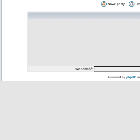
Nowe posty
Br
Wiadomość:
Powered by
phpBB
mo