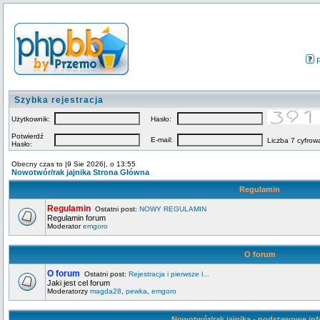
Szybka rejestracja
Użytkownik:
Hasło:
Potwierdź
E-mail:
Liczba 7 cyfrow
Hasło:
Obecny czas to |9 Sie 2026|, o 13:55
Nowotwór/rak jajnika Strona Główna
Regulamin
Regulamin
Ostatni post:
NOWY REGULAMIN
Regulamin forum
Moderator
emgoro
O forum
O forum
Ostatni post:
Rejestracja i pierwsze l...
Jaki jest cel forum
Moderatorzy
magda28
,
pewka
,
emgoro
Nowotwór/rak jajnika - podstawowe in