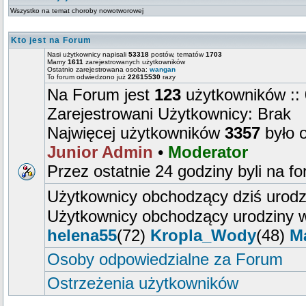
Wszystko na temat choroby nowotworowej
Kto jest na Forum
Nasi użytkownicy napisali
53318
postów, tematów
1703
Mamy
1611
zarejestrowanych użytkowników
Ostatnio zarejestrowana osoba:
wangan
To forum odwiedzono już
22615530
razy
Na Forum jest
123
użytkowników :: 
Zarejestrowani Użytkownicy: Brak
Najwięcej użytkowników
3357
było 
Junior Admin
•
Moderator
Przez ostatnie 24 godziny byli na f
Użytkownicy obchodzący dziś urod
Użytkownicy obchodzący urodziny w
helena55
(72)
Kropla_Wody
(48)
M
Osoby odpowiedzialne za Forum
Ostrzeżenia użytkowników