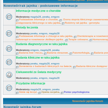
Nowotwór/rak jajnika - podstawowe informacje
Informacje medyczne o chorobie
Moderatorzy
magda28
,
pewka
,
emgoro
Podstawowe informacje o chorobie
,
Ocena stopnia klinicznego zaawansowani
postępowania klinicznego w raku jajnika
,
Rodzinny rak jajnika - genetyka
Metody leczenia
Moderatorzy
pewka
,
emgoro
,
magda28
Podstawowe informacje o chirurgii w raku jajnika
,
Chemioterapia w nowotworze
radioterapii w nowotworze złośliwym jajnika
,
Terapie celowane
,
Hormonoterapi
Badania diagnostyczne w raku jajnika
Moderatorzy
emgoro
,
magda28
,
pewka
Badania krwi i moczu
,
Badania obrazowe
,
Patomorfologia
,
Badania prz
Badania kliniczne w raku jajnika
Moderatorzy
pewka
,
magda28
,
emgoro
Doniesienia o badaniach klinicznych na świecie
,
Badania kliniczne dostępne
Ciekawostki ze świata medycyny
Moderatorzy
pewka
,
emgoro
,
magda28
Przydatne informacje
Moderatorzy
magda28
,
emgoro
,
pewka
Gdzie się leczyć
,
Opieka socjalna
,
Pomoc psychologiczna
Nowotwór jajnika-forum
Nowotwór jajnika-forum