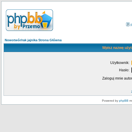
Nowotwór/rak jajnika Strona Główna
Wpisz nazwę użyt
Użytkownik:
Hasło:
Zaloguj mnie auto
Powered by
phpBB
mo