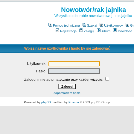
Nowotwór/rak jajnika
Wszystko o chorobie nowotworowej - rak jajnika
Pomoc techniczna
Szukaj
Użytkownicy
Gr
Rejestracja
Zaloguj
Album
Download
Wpisz nazwę użytkownika i hasło by się zalogować
Użytkownik:
Hasło:
Zaloguj mnie automatycznie przy każdej wizycie:
Zapomniałem hasła
Powered by
phpBB
modified by
Przemo
© 2003 phpBB Group