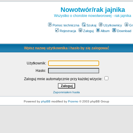
Nowotwór/rak jajnika
Wszystko o chorobie nowotworowej - rak jajnika
Pomoc techniczna
Szukaj
Użytkownicy
Gr
Rejestracja
Zaloguj
Album
Download
Wpisz nazwę użytkownika i hasło by się zalogować
Użytkownik:
Hasło:
Zaloguj mnie automatycznie przy każdej wizycie:
Zapomniałem hasła
Powered by
phpBB
modified by
Przemo
© 2003 phpBB Group