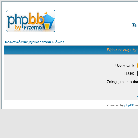
Nowotwór/rak jajnika Strona Główna
Wpisz nazwę użyt
Użytkownik:
Hasło:
Zaloguj mnie auto
Powered by
phpBB
mo