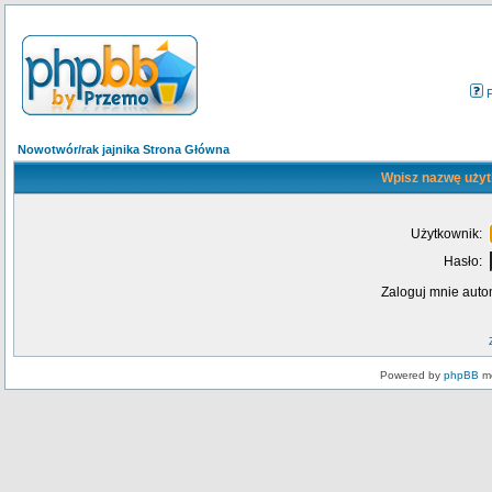
Nowotwór/rak jajnika Strona Główna
Wpisz nazwę użyt
Użytkownik:
Hasło:
Zaloguj mnie auto
Powered by
phpBB
mo