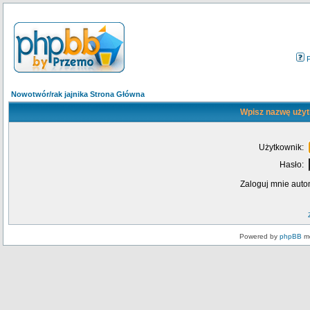
Nowotwór/rak jajnika Strona Główna
Wpisz nazwę użyt
Użytkownik:
Hasło:
Zaloguj mnie auto
Powered by
phpBB
mo