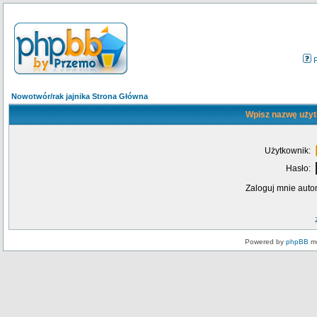
Nowotwór/rak jajnika Strona Główna
Wpisz nazwę użyt
Użytkownik:
Hasło:
Zaloguj mnie auto
Powered by
phpBB
mo