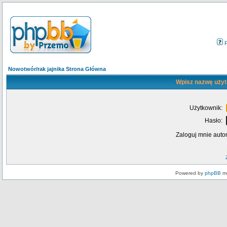
Nowotwór/rak jajnika Strona Główna
Wpisz nazwę użyt
Użytkownik:
Hasło:
Zaloguj mnie auto
Powered by
phpBB
mo