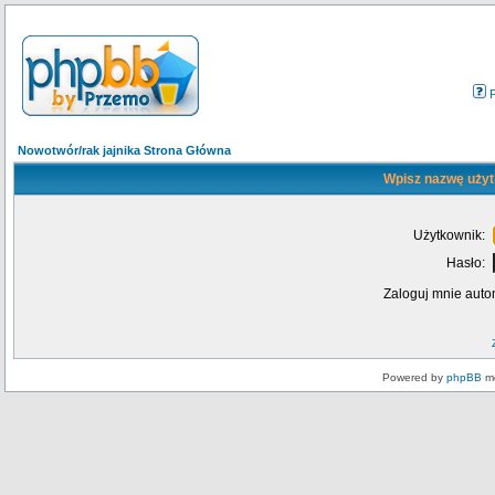
Nowotwór/rak jajnika Strona Główna
Wpisz nazwę użyt
Użytkownik:
Hasło:
Zaloguj mnie auto
Powered by
phpBB
mo