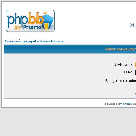
Nowotwór/rak jajnika Strona Główna
Wpisz nazwę użyt
Użytkownik:
Hasło:
Zaloguj mnie auto
Powered by
phpBB
mo