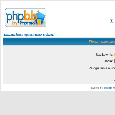
Nowotwór/rak jajnika Strona Główna
Wpisz nazwę użyt
Użytkownik:
Hasło:
Zaloguj mnie auto
Powered by
phpBB
mo