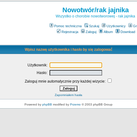
Nowotwór/rak jajnika
Wszystko o chorobie nowotworowej - rak jajnika
Pomoc techniczna
Szukaj
Użytkownicy
Gr
Rejestracja
Zaloguj
Album
Download
Wpisz nazwę użytkownika i hasło by się zalogować
Użytkownik:
Hasło:
Zaloguj mnie automatycznie przy każdej wizycie:
Zapomniałem hasła
Powered by
phpBB
modified by
Przemo
© 2003 phpBB Group