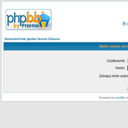
Nowotwór/rak jajnika Strona Główna
Wpisz nazwę użyt
Użytkownik:
Hasło:
Zaloguj mnie auto
Powered by
phpBB
mo