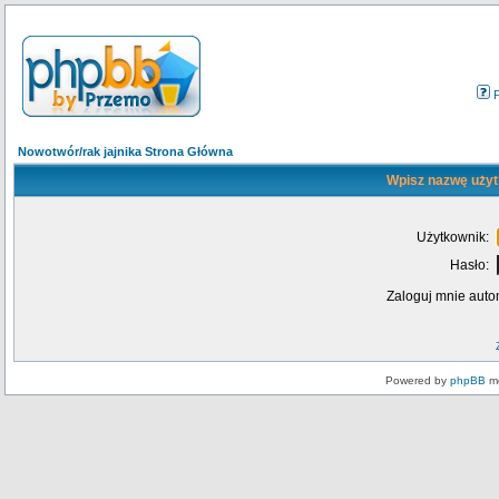
Nowotwór/rak jajnika Strona Główna
Wpisz nazwę użyt
Użytkownik:
Hasło:
Zaloguj mnie auto
Powered by
phpBB
mo