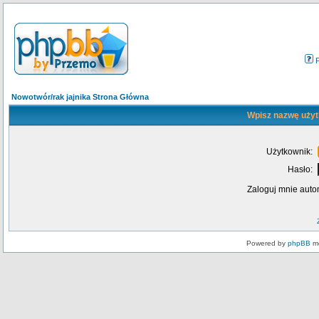
Nowotwór/rak jajnika Strona Główna
Wpisz nazwę użyt
Użytkownik:
Hasło:
Zaloguj mnie auto
Powered by
phpBB
mo