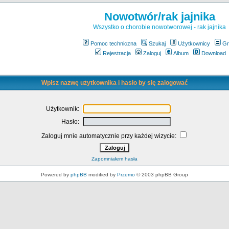
Nowotwór/rak jajnika
Wszystko o chorobie nowotworowej - rak jajnika
Pomoc techniczna
Szukaj
Użytkownicy
Gr
Rejestracja
Zaloguj
Album
Download
Wpisz nazwę użytkownika i hasło by się zalogować
Użytkownik:
Hasło:
Zaloguj mnie automatycznie przy każdej wizycie:
Zapomniałem hasła
Powered by
phpBB
modified by
Przemo
© 2003 phpBB Group