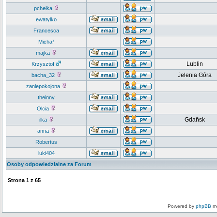
pchełka
ewatylko
Francesca
Micha³
majka
Lublin
Krzysztof
Jelenia Góra
bacha_32
zaniepokojona
theinny
Olcia
Gdañsk
ilka
anna
Robertus
luki404
Osoby odpowiedzialne za Forum
Strona
1
z
65
Powered by
phpBB
mo