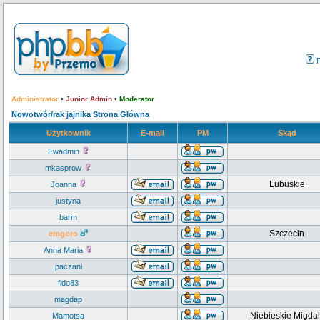
Administrator
•
Junior Admin
•
Moderator
Nowotwór/rak jajnika Strona Główna
Użytkownik
E-mail
PM
Skąd
Ewadmin
mkasprow
Lubuskie
Joanna
justyna
barm
Szczecin
emgoro
Anna Maria
paczani
fido83
magdap
Niebieskie Migdal
Mamotsa