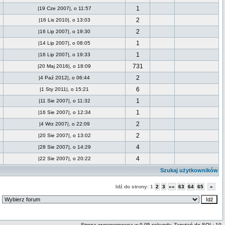
1
|19 Cze 2007|, o 11:57
2
|16 Lis 2010|, o 13:03
2
|16 Lip 2007|, o 19:30
1
|14 Lip 2007|, o 08:05
1
|16 Lip 2007|, o 19:33
731
|20 Maj 2016|, o 18:09
2
|4 Paź 2012|, o 06:44
6
|1 Sty 2011|, o 15:21
1
|11 Sie 2007|, o 11:32
1
|16 Sie 2007|, o 12:34
2
|4 Wrz 2007|, o 22:09
2
|20 Sie 2007|, o 13:02
4
|28 Sie 2007|, o 14:29
4
|22 Sie 2007|, o 20:22
Szukaj użytkowników
Idź do strony:
1
2
3
«»
63
64
65
»
:
Strona wygenerowana w 0.05 sekundy. Zapytań do SQL: 10