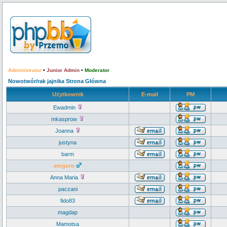
Administrator
•
Junior Admin
•
Moderator
Nowotwór/rak jajnika Strona Główna
Użytkownik
E-mail
PM
Ewadmin
mkasprow
Joanna
justyna
barm
emgoro
Anna Maria
paczani
fido83
magdap
Mamotsa