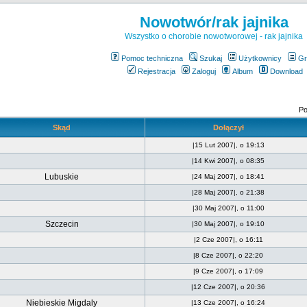
Nowotwór/rak jajnika
Wszystko o chorobie nowotworowej - rak jajnika
Pomoc techniczna
Szukaj
Użytkownicy
Gr
Rejestracja
Zaloguj
Album
Download
Po
Skąd
Dołączył
|15 Lut 2007|, o 19:13
|14 Kwi 2007|, o 08:35
Lubuskie
|24 Maj 2007|, o 18:41
|28 Maj 2007|, o 21:38
|30 Maj 2007|, o 11:00
Szczecin
|30 Maj 2007|, o 19:10
|2 Cze 2007|, o 16:11
|8 Cze 2007|, o 22:20
|9 Cze 2007|, o 17:09
|12 Cze 2007|, o 20:36
Niebieskie Migdaly
|13 Cze 2007|, o 16:24