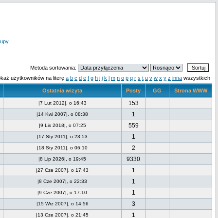
upy
Metoda sortowania:
każ użytkowników na literę
a
b
c
d
e
f
g
h
i
j
k
l
m
n
o
p
q
r
s
t
u
v
w
x
y
z
inna
wszystkich
Ostatnia wizyta
Posty
GG
Strona WWW
153
|7 Lut 2012|, o 16:43
1
|14 Kwi 2007|, o 08:38
559
|9 Lis 2018|, o 07:25
1
|17 Sty 2011|, o 23:53
2
|18 Sty 2011|, o 06:10
9330
|8 Lip 2026|, o 19:45
1
|27 Cze 2007|, o 17:43
1
|8 Cze 2007|, o 22:33
1
|9 Cze 2007|, o 17:10
3
|15 Wrz 2007|, o 14:56
1
|13 Cze 2007|, o 21:45