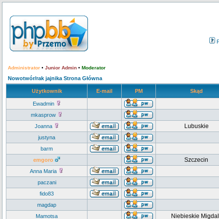
Administrator
•
Junior Admin
•
Moderator
Nowotwór/rak jajnika Strona Główna
Użytkownik
E-mail
PM
Skąd
Ewadmin
mkasprow
Lubuskie
Joanna
justyna
barm
Szczecin
emgoro
Anna Maria
paczani
fido83
magdap
Niebieskie Migdal
Mamotsa