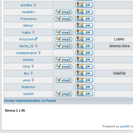
pchełka
ewatylko
Francesca
Micha³
majka
Lublin
Krzysztof
Jelenia Góra
bacha_32
zaniepokojona
theinny
Olcia
Gdañsk
ilka
anna
Robertus
luki404
Osoby odpowiedzialne za Forum
Strona
1
z
65
Powered by
phpBB
mo