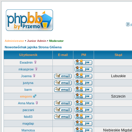
Administrator
•
Junior Admin
•
Moderator
Nowotwór/rak jajnika Strona Główna
Użytkownik
E-mail
PM
Skąd
Ewadmin
mkasprow
Lubuskie
Joanna
justyna
barm
Szczecin
emgoro
Anna Maria
paczani
fido83
magdap
Niebieskie Migdal
Mamotsa