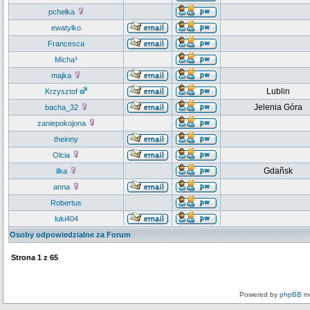
pchełka
ewatylko
Francesca
Micha³
majka
Lublin
Krzysztof
Jelenia Góra
bacha_32
zaniepokojona
theinny
Olcia
Gdañsk
ilka
anna
Robertus
luki404
Osoby odpowiedzialne za Forum
Strona
1
z
65
Powered by
phpBB
mo