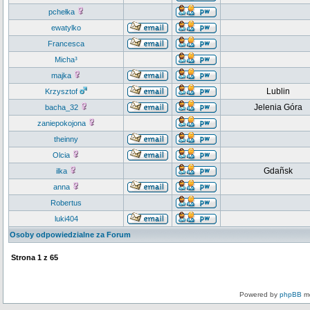
pchełka
ewatylko
Francesca
Micha³
majka
Lublin
Krzysztof
Jelenia Góra
bacha_32
zaniepokojona
theinny
Olcia
Gdañsk
ilka
anna
Robertus
luki404
Osoby odpowiedzialne za Forum
Strona
1
z
65
Powered by
phpBB
mo