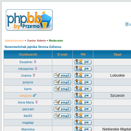
Administrator
•
Junior Admin
•
Moderator
Nowotwór/rak jajnika Strona Główna
Użytkownik
E-mail
PM
Skąd
Ewadmin
mkasprow
Lubuskie
Joanna
justyna
barm
Szczecin
emgoro
Anna Maria
paczani
fido83
magdap
Niebieskie Migdal
Mamotsa