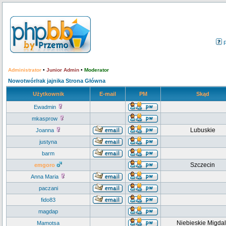
Administrator
•
Junior Admin
•
Moderator
Nowotwór/rak jajnika Strona Główna
Użytkownik
E-mail
PM
Skąd
Ewadmin
mkasprow
Lubuskie
Joanna
justyna
barm
Szczecin
emgoro
Anna Maria
paczani
fido83
magdap
Niebieskie Migdal
Mamotsa