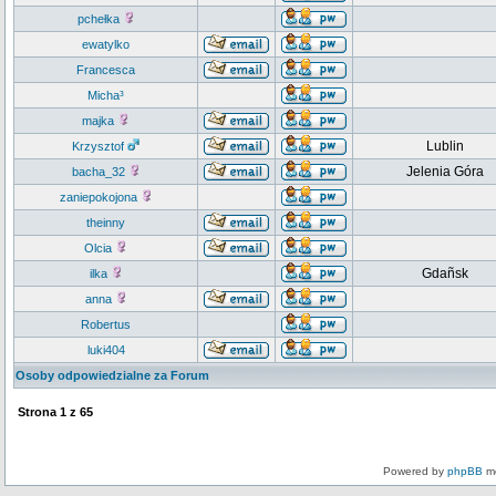
pchełka
ewatylko
Francesca
Micha³
majka
Lublin
Krzysztof
Jelenia Góra
bacha_32
zaniepokojona
theinny
Olcia
Gdañsk
ilka
anna
Robertus
luki404
Osoby odpowiedzialne za Forum
Strona
1
z
65
Powered by
phpBB
mo