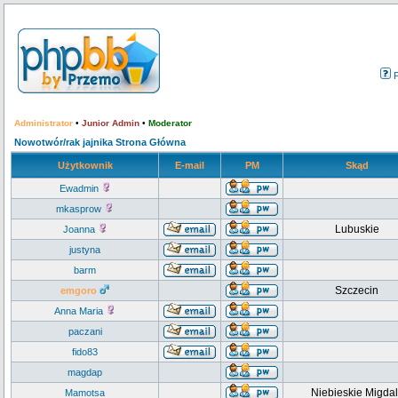
Administrator
•
Junior Admin
•
Moderator
Nowotwór/rak jajnika Strona Główna
Użytkownik
E-mail
PM
Skąd
Ewadmin
mkasprow
Lubuskie
Joanna
justyna
barm
Szczecin
emgoro
Anna Maria
paczani
fido83
magdap
Niebieskie Migdal
Mamotsa