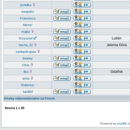
pchełka
ewatylko
Francesca
Micha³
majka
Lublin
Krzysztof
Jelenia Góra
bacha_32
zaniepokojona
theinny
Olcia
Gdañsk
ilka
anna
Robertus
luki404
Osoby odpowiedzialne za Forum
Strona
1
z
65
Powered by
phpBB
mo