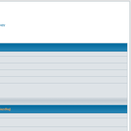
upy
iazdką)