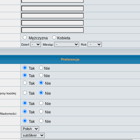
Mężczyzna
Kobieta
Dzień
Miesiąc
Rok
Preferencje
Tak
Nie
Tak
Nie
Tak
Nie
Tak
Nie
przy każdej
Tak
Nie
Tak
Nie
 Wiadomości
Tak
Nie