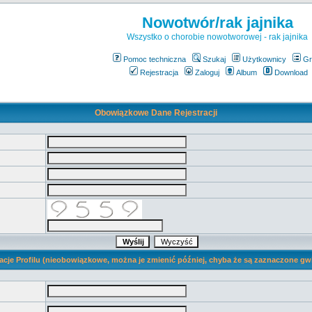
Nowotwór/rak jajnika
Wszystko o chorobie nowotworowej - rak jajnika
Pomoc techniczna
Szukaj
Użytkownicy
Gr
Rejestracja
Zaloguj
Album
Download
Obowiązkowe Dane Rejestracji
acje Profilu (nieobowiązkowe, można je zmienić później, chyba że są zaznaczone gw