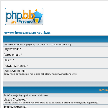
Nowotwór/rak jajnika Strona Główna
Pola oznaczone * są wymagane, chyba że napisano inaczej
Użytkownik: *
Adres email: *
Hasło: *
Potwierdź Hasło: *
Uwierzytelnianie:
Żeby mieć pewność że nie jesteś robotem, wpisz wyświetlone cyfry
Inform
Te informacje będą widoczne publicznie
Liczba 7 cyfrowa
*
:
Prosze wpisa? 7 dowolnych cyfr. Pole to zabezpiecza przed automatyczn? rejestracj?.
Tytuł użytkownika: