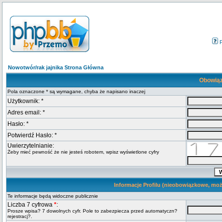
Nowotwór/rak jajnika Strona Główna
Obowiąz
Pola oznaczone * są wymagane, chyba że napisano inaczej
Użytkownik: *
Adres email: *
Hasło: *
Potwierdź Hasło: *
Uwierzytelnianie:
Żeby mieć pewność że nie jesteś robotem, wpisz wyświetlone cyfry
Informacje Profilu (nieobowiązkowe, moż
Te informacje będą widoczne publicznie
Liczba 7 cyfrowa
*
:
Prosze wpisa? 7 dowolnych cyfr. Pole to zabezpiecza przed automatyczn?
rejestracj?.