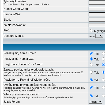
Tytuł użytkownika:
To co wpiszesz, będzie pod twoim nickiem.
Numer Gadu-Gadu:
Strona WWW:
Skąd:
Zainteresowania:
Płeć:
Mężczy
Data urodzenia:
Dzień
M
Pokazuj mój Adres Email:
Tak
Pokazuj mój numer GG:
Tak
Ukryj moją obecność na forum:
Tak
Zawsze powiadamiaj o odpowiedziach:
Tak
Wysyła email gdy ktoś odpowie w temacie, w którym napisałeś wiadomość.
Możesz to zmienić przy każdej napisanej wiadomości
Powiadom o Prywatnej Wiadomości:
Tak
Otwórz okno przy nadejściu Wiadomości:
Tak
Niektóre szablony mogą otwierać nowe okno aby poinformować o nadejściu
nowej Prywatnej Wiadomości
Włącz prywatne wiadomości:
Tak
Jeżeli wyłączysz, nie będziesz dostawać prywatnych wiadomości
Język Forum: