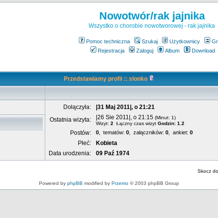
Nowotwór/rak jajnika
Wszystko o chorobie nowotworowej - rak jajnika
Pomoc techniczna
Szukaj
Użytkownicy
Gr
Rejestracja
Zaloguj
Album
Download
Przedstawiamy profil :: slonko
Dołączyła:
|31 Maj 2011|, o 21:21
|26 Sie 2011|, o 21:15
(Minut: 1)
Ostatnia wizyta:
Wizyt:
2
Łączny czas wizyt
Godzin: 1.2
Postów:
0
, tematów:
0
, załączników:
0
, ankiet:
0
Płeć:
Kobieta
Data urodzenia:
09 Paź 1974
Skocz d
Powered by
phpBB
modified by
Przemo
© 2003 phpBB Group