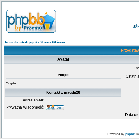
Nowotwór/rak jajnika Strona Główna
Przedstaw
Avatar
Do
Podpis
Ostatni
Magda
Kontakt z magda28
Adres email:
Prywatna Wiadomość:
Data ur
Powered by
phpBB
mo