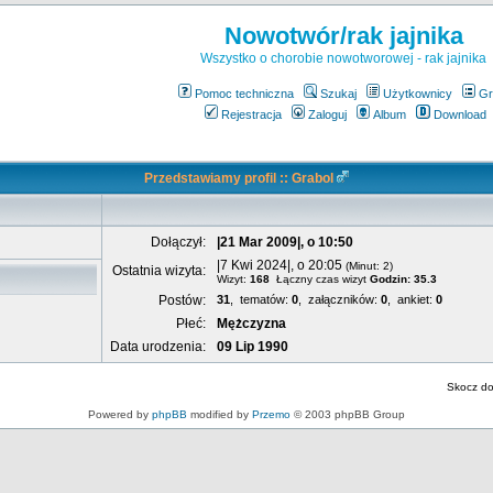
Nowotwór/rak jajnika
Wszystko o chorobie nowotworowej - rak jajnika
Pomoc techniczna
Szukaj
Użytkownicy
Gr
Rejestracja
Zaloguj
Album
Download
Przedstawiamy profil :: Grabol
Dołączył:
|21 Mar 2009|, o 10:50
|7 Kwi 2024|, o 20:05
(Minut: 2)
Ostatnia wizyta:
Wizyt:
168
Łączny czas wizyt
Godzin: 35.3
Postów:
31
, tematów:
0
, załączników:
0
, ankiet:
0
Płeć:
Mężczyzna
Data urodzenia:
09 Lip 1990
Skocz d
Powered by
phpBB
modified by
Przemo
© 2003 phpBB Group