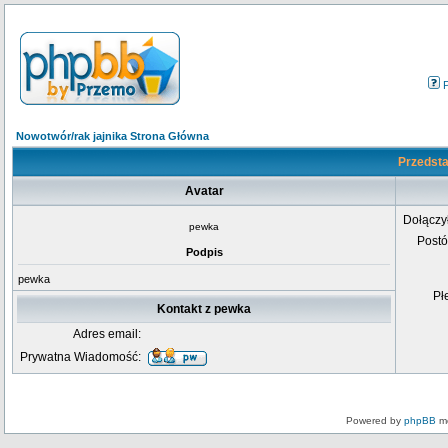
Nowotwór/rak jajnika Strona Główna
Przedsta
Avatar
Dołączy
pewka
Post
Podpis
pewka
Pł
Kontakt z pewka
Adres email:
Prywatna Wiadomość:
Powered by
phpBB
mo