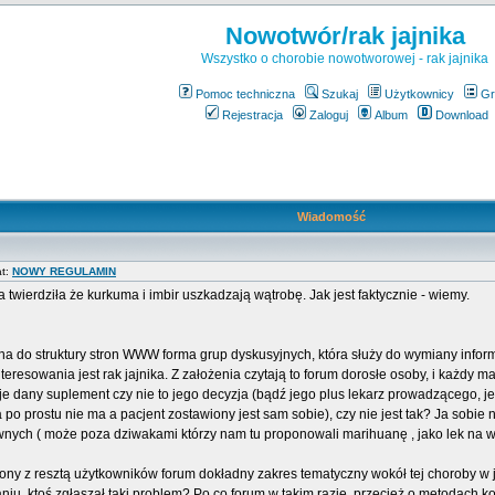
Nowotwór/rak jajnika
Wszystko o chorobie nowotworowej - rak jajnika
Pomoc techniczna
Szukaj
Użytkownicy
Gr
Rejestracja
Zaloguj
Album
Download
Wiadomość
at:
NOWY REGULAMIN
twierdziła że kurkuma i imbir uszkadzają wątrobę. Jak jest faktycznie - wiemy.
na do struktury stron WWW forma grup dyskusyjnych, która służy do wymiany info
eresowania jest rak jajnika. Z założenia czytają to forum dorosłe osoby, i każdy ma
uje dany suplement czy nie to jego decyzja (bądź jego plus lekarz prowadzącego, j
a po prostu nie ma a pacjent zostawiony jest sam sobie), czy nie jest tak? Ja sobi
ywnych ( może poza dziwakami którzy nam tu proponowali marihuanę , jako lek na 
wiony z resztą użytkowników forum dokładny zakres tematyczny wokół tej choroby
niu, ktoś zgłaszał taki problem? Po co forum w takim razie, przecież o metodach 