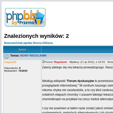
Znalezionych wyników: 2
Nowotwór/rak jajnika Strona Główna
Autor
Temat:
NOWY REGULAMIN
magda28
Forum:
Regulamin
Wysłany: |2 Lip 2011|, o 22:53 Tem
Zależy jakiego się ma lekarza prowadzącego. Nasza 
Odpowiedzi:
8
Wyświetleń:
764650
Według wikipedii "
Forum dyskusyjne
to przeniesio
przeglądarki internetowej." W centrum naszego zaint
nikomu chyba nie zaszkodziła, a to czy ktoś zastos
ostatnich etapach choroby i czasami takiego lekarz
chemioterapii na przykład na rzecz metod alternat
I czy nie powinien w takim razie zostać jakoś omó
suplementach, metodach alternatywnych i ich działa