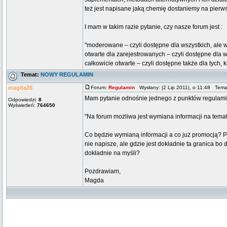
też jest napisane jaką chemię dostaniemy na pierwszy
I mam w takim razie pytanie, czy nasze forum jest :
"moderowane – czyli dostępne dla wszystkich, ale
otwarte dla zarejestrowanych – czyli dostępne dla w
całkowicie otwarte – czyli dostępne także dla tych, kt
Temat:
NOWY REGULAMIN
magda28
Forum:
Regulamin
Wysłany: |2 Lip 2011|, o 11:48 Tema
Mam pytanie odnośnie jednego z punktów regulami
Odpowiedzi:
8
Wyświetleń:
764650
"Na forum możliwa jest wymiana informacji na tema
Co będzie wymianą informacji a co już promocją? Pisa
nie napisze, ale gdzie jest dokładnie ta granica 
dokładnie na myśli?
Pozdrawiam,
Magda