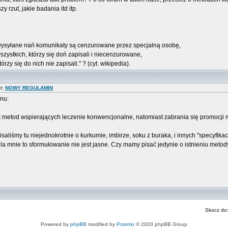
 rzut, jakie badania itd itp.
 wysyłane nań komunikaty są cenzurowane przez specjalną osobę,
szystkich, którzy się doń zapisali i niecenzurowane,
órzy się do nich nie zapisali." ? (cyt. wikipedia).
t:
NOWY REGULAMIN
nu:
t metod wspierających leczenie konwencjonalne, natomiast zabrania się promocji m
liśmy tu niejednokrotnie o kurkumie, imbirze, soku z buraka, i innych "specyfikach"
bo dla mnie to sformułowanie nie jest jasne. Czy mamy pisać jedynie o istnieniu 
Skocz do
Powered by
phpBB
modified by
Przemo
© 2003 phpBB Group