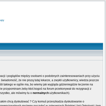
upy
rmacji i poglądów między osobami o podobnych zainteresowaniach przy użyciu
 świadomość, że nie piszą tutaj lekarze, a zwykli użytkownicy, wiedza jeszcze
eśli takiego w ogóle ma, bo wiemy jak wygląda gdzieniegdzie leczenie na
e nie przypominam żeby ktoś kogoś na forum przekonywał do rezygnacji z
wszystko, ale mówimy tu o
normalnych
użytkownikach).
 w jakim chcą dyskutować ? Czy komuś przeszkadza dyskutowanie o
konwencjonalnych możemy poczytać w zaleceniach Polskiej Unii Onkologii i tam