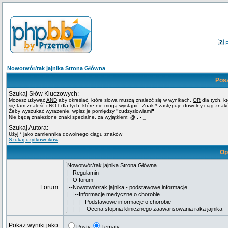
Nowotwór/rak jajnika Strona Główna
Pos
Szukaj Słów Kluczowych:
Możesz używać
AND
aby określać, które słowa muszą znaleźć się w wynikach,
OR
dla tych, k
się tam znaleść i
NOT
dla tych, które nie mogą wystąpić. Znak * zastępuje dowolny ciąg znak
Żeby wyszukać wyrażenie, wpisz je pomiędzy
"
cudzysłowiami
"
Nie będą znalezione znaki specialne, za wyjątkiem:
@ . - _
Szukaj Autora:
Użyj * jako zamiennika dowolnego ciągu znaków
Szukaj użytkowników
Op
Forum:
Pokaż wyniki jako:
Posty
Tematy