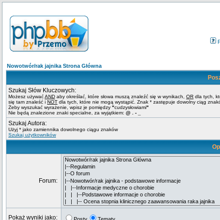
Nowotwór/rak jajnika Strona Główna
Pos
Szukaj Słów Kluczowych:
Możesz używać
AND
aby określać, które słowa muszą znaleźć się w wynikach,
OR
dla tych, k
się tam znaleść i
NOT
dla tych, które nie mogą wystąpić. Znak * zastępuje dowolny ciąg znak
Żeby wyszukać wyrażenie, wpisz je pomiędzy
"
cudzysłowiami
"
Nie będą znalezione znaki specialne, za wyjątkiem:
@ . - _
Szukaj Autora:
Użyj * jako zamiennika dowolnego ciągu znaków
Szukaj użytkowników
Op
Forum:
Pokaż wyniki jako:
Posty
Tematy