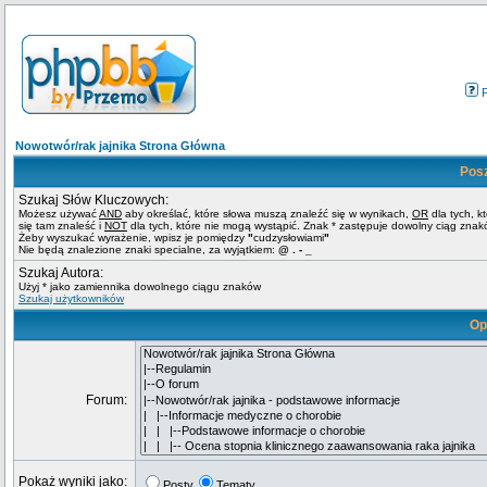
Nowotwór/rak jajnika Strona Główna
Pos
Szukaj Słów Kluczowych:
Możesz używać
AND
aby określać, które słowa muszą znaleźć się w wynikach,
OR
dla tych, k
się tam znaleść i
NOT
dla tych, które nie mogą wystąpić. Znak * zastępuje dowolny ciąg znak
Żeby wyszukać wyrażenie, wpisz je pomiędzy
"
cudzysłowiami
"
Nie będą znalezione znaki specialne, za wyjątkiem:
@ . - _
Szukaj Autora:
Użyj * jako zamiennika dowolnego ciągu znaków
Szukaj użytkowników
Op
Forum:
Pokaż wyniki jako:
Posty
Tematy