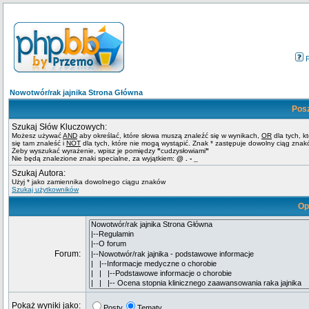
Nowotwór/rak jajnika Strona Główna
Pos
Szukaj Słów Kluczowych:
Możesz używać
AND
aby określać, które słowa muszą znaleźć się w wynikach,
OR
dla tych, k
się tam znaleść i
NOT
dla tych, które nie mogą wystąpić. Znak * zastępuje dowolny ciąg znak
Żeby wyszukać wyrażenie, wpisz je pomiędzy
"
cudzysłowiami
"
Nie będą znalezione znaki specialne, za wyjątkiem:
@ . - _
Szukaj Autora:
Użyj * jako zamiennika dowolnego ciągu znaków
Szukaj użytkowników
Op
Forum:
Pokaż wyniki jako:
Posty
Tematy