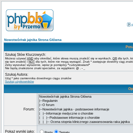
Nowotwór/rak jajnika Strona Główna
Pos
Szukaj Słów Kluczowych:
Możesz używać
AND
aby określać, które słowa muszą znaleźć się w wynikach,
OR
dla tych, k
się tam znaleść i
NOT
dla tych, które nie mogą wystąpić. Znak * zastępuje dowolny ciąg znak
Żeby wyszukać wyrażenie, wpisz je pomiędzy
"
cudzysłowiami
"
Nie będą znalezione znaki specialne, za wyjątkiem:
@ . - _
Szukaj Autora:
Użyj * jako zamiennika dowolnego ciągu znaków
Szukaj użytkowników
Op
Forum:
Pokaż wyniki jako:
Posty
Tematy