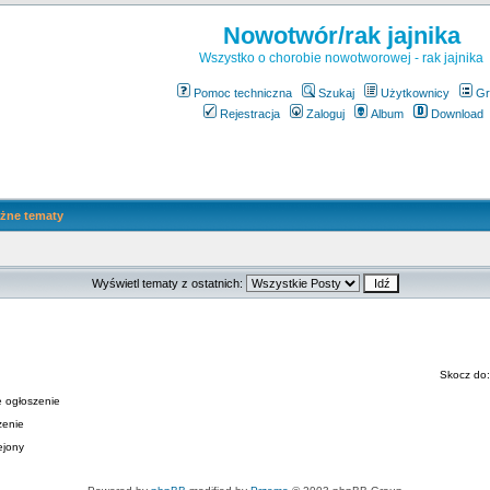
Nowotwór/rak jajnika
Wszystko o chorobie nowotworowej - rak jajnika
Pomoc techniczna
Szukaj
Użytkownicy
Gr
Rejestracja
Zaloguj
Album
Download
żne tematy
Wyświetl tematy z ostatnich:
Skocz do
 ogłoszenie
zenie
ejony