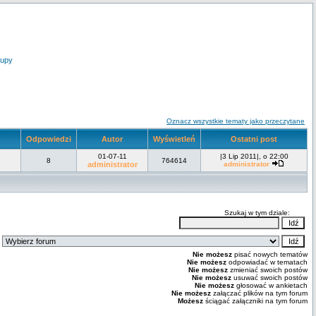
upy
Oznacz wszystkie tematy jako przeczytane
Odpowiedzi
Autor
Wyświetleń
Ostatni post
01-07-11
|3 Lip 2011|, o 22:00
8
764614
administrator
administrator
Szukaj w tym dziale:
:
Nie możesz
pisać nowych tematów
Nie możesz
odpowiadać w tematach
Nie możesz
zmieniać swoich postów
Nie możesz
usuwać swoich postów
Nie możesz
głosować w ankietach
Nie możesz
załączać plików na tym forum
Możesz
ściągać załączniki na tym forum