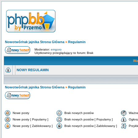
Nowotwór/rak jajnika Strona Główna
»
Regulamin
Moderator:
emgoro
Użytkownicy przeglądający to forum: Brak
Wa
NOWY REGULAMIN
Nowotwór/rak jajnika Strona Główna
»
Regulamin
Nowe posty
Brak nowych postów
Ważne
Nowe posty [ Popularny ]
Brak nowych postów [ Popularny ]
Ogłos
Nowe posty [ Zablokowany ]
Brak nowych postów [ Zablokowany ]
Przykl